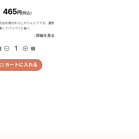
465
円
(税込)
式会社様のわらじかりんとうです。濃厚
くてパリパリと食べ...
詳細を見る
量
個
カートに入れる