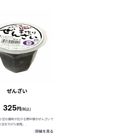
ぜんざい
325
円
(税込)
小豆の風味が広がる野中様のぜんざいで
豆を100%使用。...
詳細を見る