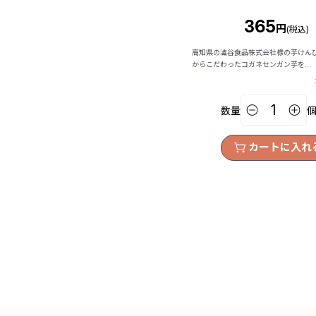
365
円
(税込)
高知県の澁谷食品株式会社様の芋けん
からこだわったコガネセンガン芋を...
数量
カートに入れ