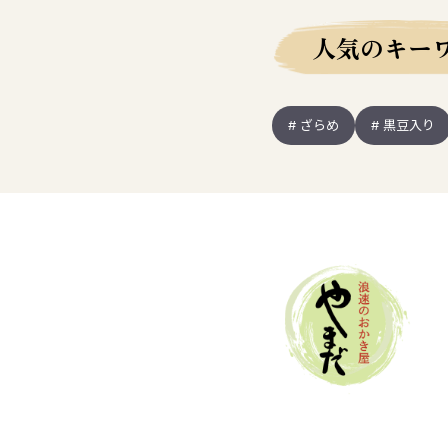
人気のキー
# ざらめ
# 黒豆入り