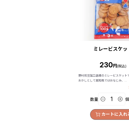
ミレービスケッ
230
円
(税込)
野村煎豆加工店様のミレービスケット
おかしとして高知県ではおなじみ、...
数量
カートに入れ