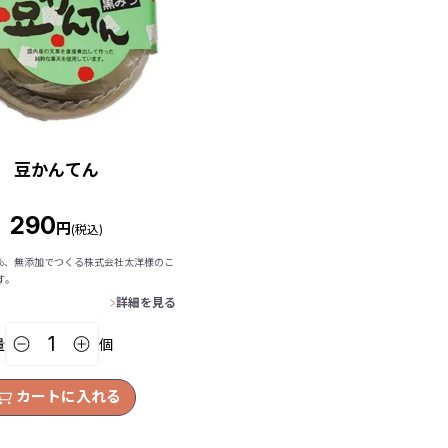
豆かんてん
290
円
(税込)
0％、無添加でつくる株式会社太洋様のこ
す。
詳細を見る
量
個
カートに入れる