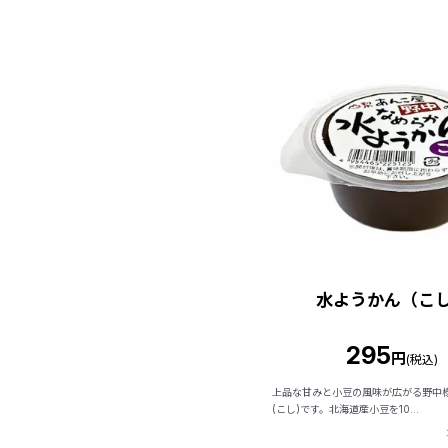
水ようかん（こ
295
円
(税込)
上品な甘みと小豆の風味が広がる野中
(こし)です。北海道産小豆を10...