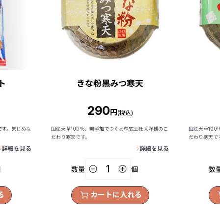
ト
きな粉黒みつ寒天
290
円
(税込)
です。まじめな
国産天草100％、無添加でつくる株式会社太洋様のこ
国産天草10
だわり寒天です。
だわり寒天で
詳細を見る
詳細を見る
個
数量
個
数
る
カートに入れる