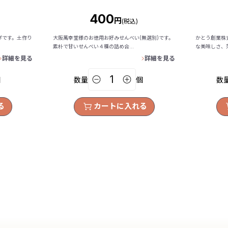
400
円
(税込)
ぴです。土作り
大阪萬幸堂様のお徳用お好みせんべい(無選別)です。
かとう創業株
素朴で甘いせんべい４種の詰め合...
な美味しさ、薄
詳細を見る
詳細を見る
個
数量
個
数
る
カートに入れる