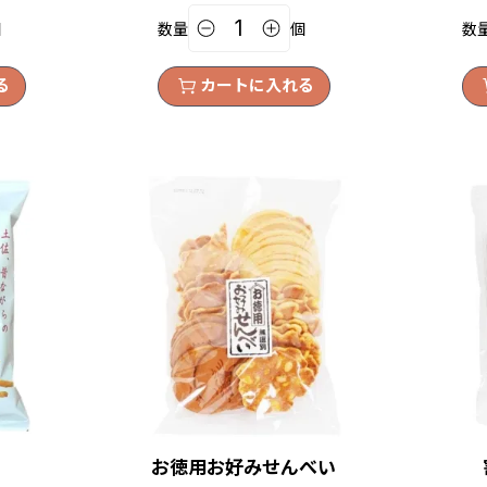
個
数量
個
数
る
カートに入れる
お徳用お好みせんべい