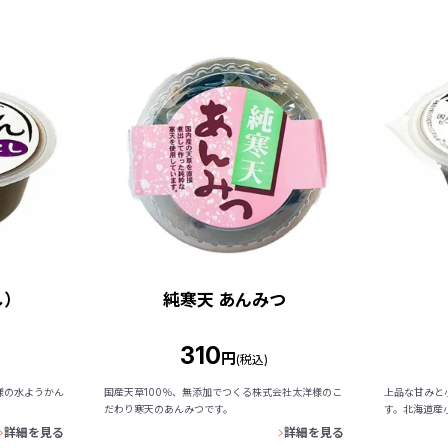
し）
純寒天 あんみつ
310
円
(税込)
様の水ようかん
国産天草100％、無添加でつくる株式会社太洋様のこ
上品な甘みと
だわり寒天のあんみつです。
す。北海道産小
詳細を見る
詳細を見る