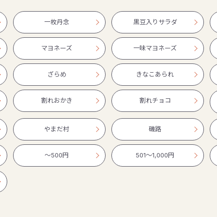
一枚丹念
黒豆入りサラダ
マヨネーズ
一味マヨネーズ
ざらめ
きなこあられ
割れおかき
割れチョコ
やまだ村
磯路
〜500円
501〜1,000円