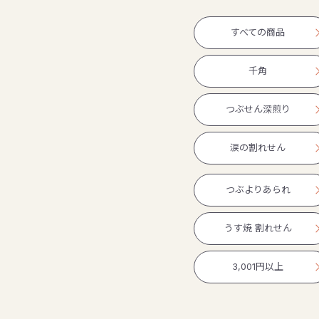
すべての商品
千角
つぶせん深煎り
涙の割れせん
つぶよりあられ
うす焼 割れせん
3,001円以上