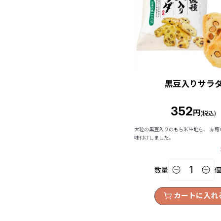
黒豆入りサラ
352
円
(税込)
大粒の黒豆入りのもち米生地を、 赤穂
味付けしました。
数量
カートに入れ