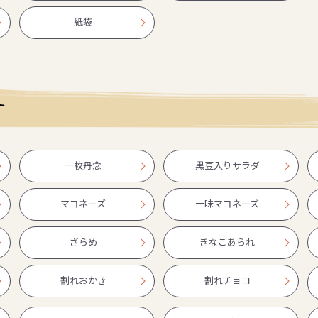
紙袋
す
一枚丹念
黒豆入りサラダ
マヨネーズ
一味マヨネーズ
ざらめ
きなこあられ
割れおかき
割れチョコ