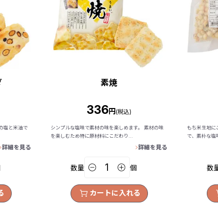
ダ
素焼
336
円
(税込)
の塩と米油で
シンプルな塩味で素材の味を楽しめます。 素材の味
もち米生地に
を楽しむため特に原材料にこだわり...
で、素朴な塩
詳細を見る
詳細を見る
個
数量
個
数
る
カートに入れる