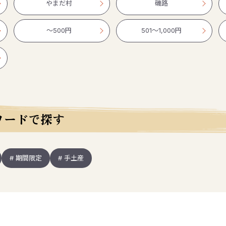
やまだ村
磯路
〜500円
501〜1,000円
ワードで探す
# 期間限定
# 手土産