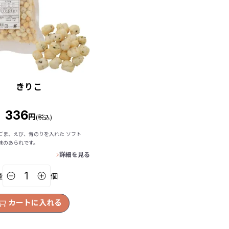
きりこ
336
円
(税込)
ごま、えび、青のりを入れた ソフト
味のあられです。
詳細を見る
量
個
カートに入れる