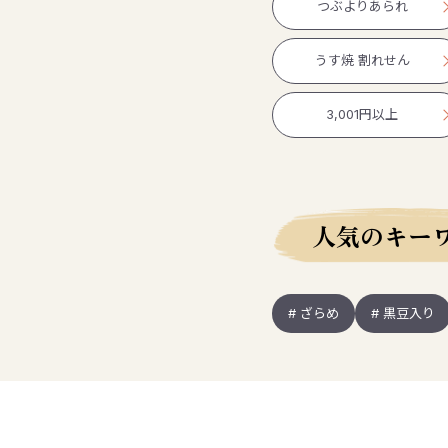
つぶよりあられ
うす焼 割れせん
3,001円以上
人気のキー
# ざらめ
# 黒豆入り