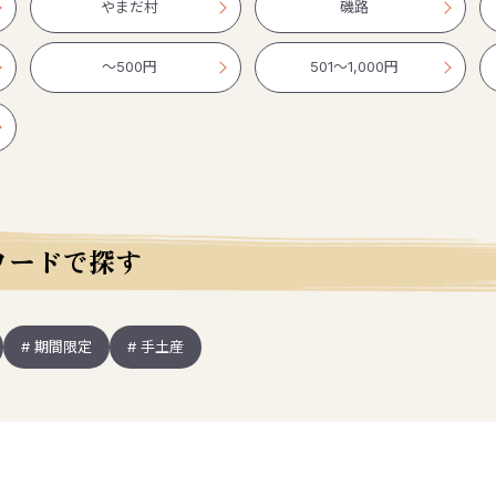
やまだ村
磯路
〜500円
501〜1,000円
ワードで探す
# 期間限定
# 手土産