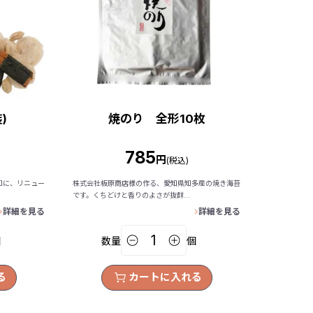
)
焼のり 全形10枚
785
円
(税込)
和に、リニュー
株式会社板原商店様の作る、愛知県知多産の焼き海苔
です。くちどけと香りのよさが抜群...
詳細を見る
詳細を見る
個
数量
個
る
カートに入れる