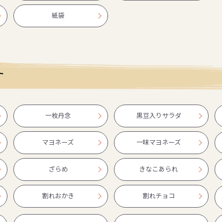
紙袋
す
一枚丹念
黒豆入りサラダ
マヨネーズ
一味マヨネーズ
ざらめ
きなこあられ
割れおかき
割れチョコ