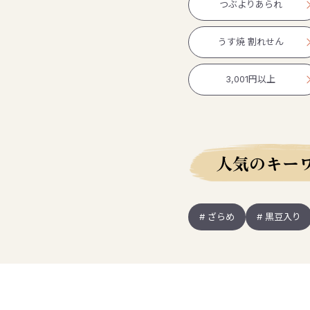
つぶよりあられ
うす焼 割れせん
3,001円以上
人気のキー
# ざらめ
# 黒豆入り