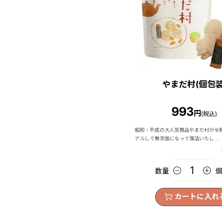
やまだ村(個包装
993
円
(税込)
昭和・平成の大人気商品やまだ村が令
アルして無添加になって復活いたし...
数量
カートに入れ