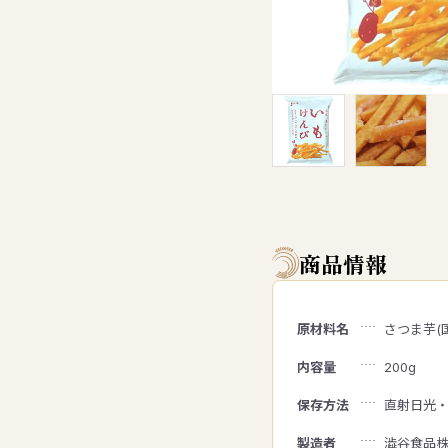
商品情報
原材料名
さつま芋(
内容量
200g
保存方法
直射日光
製造者
澁谷食品株